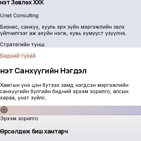
Үнэт Зөвлөх ХХК
Unet Consulting
Бизнес, санхүү, хууль эрх зүйн мэргэжлийн зөвлөх
үйлчилгээг аж ахуйн нэгж, хувь хүмүүст үзүүлнэ.
Стратегийн түнш
Бидний тухай
Үнэт Санхүүгийн
Нэгдэл
Хамтын үнэ цэн бүтээх замд нэгдсэн мэргэжлийн
санхүүгийн бүлгийн бидний эрхэм зорилго, алсын
хараа, үнэт зүйлс.
Эрхэм зорилго
Өрсөлдөж биш хамтарч