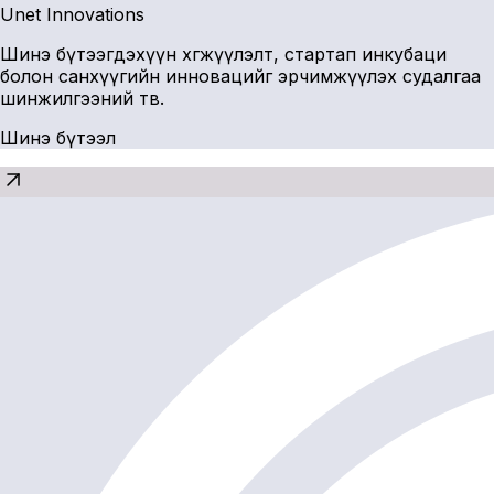
Unet Innovations
Шинэ бүтээгдэхүүн хөгжүүлэлт, стартап инкубаци
болон санхүүгийн инновацийг эрчимжүүлэх судалгаа
шинжилгээний төв.
Шинэ бүтээл