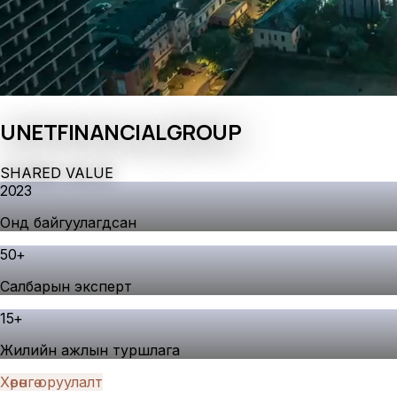
UNET
FINANCIAL
GROUP
S
H
A
R
E
D
V
A
L
U
E
2023
Онд байгуулагдсан
50
+
Салбарын эксперт
15
+
Жилийн ажлын туршлага
Хөрөнгө оруулалт