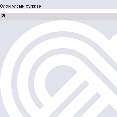
Олон улсын сүлжээ