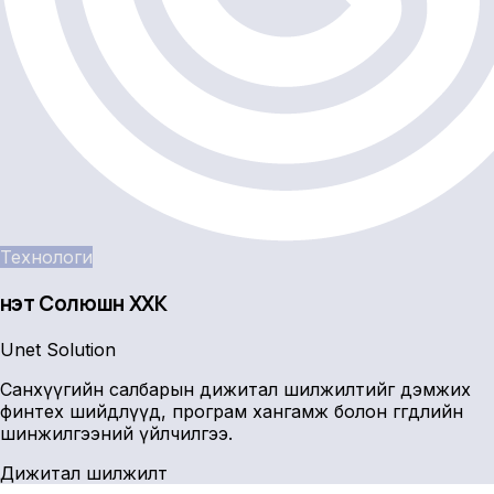
Технологи
Үнэт Солюшн ХХК
Unet Solution
Санхүүгийн салбарын дижитал шилжилтийг дэмжих
финтех шийдлүүд, програм хангамж болон өгөгдлийн
шинжилгээний үйлчилгээ.
Дижитал шилжилт