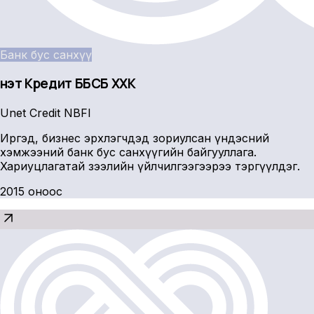
Банк бус санхүү
Үнэт Кредит ББСБ ХХК
Unet Credit NBFI
Иргэд, бизнес эрхлэгчдэд зориулсан үндэсний
хэмжээний банк бус санхүүгийн байгууллага.
Хариуцлагатай зээлийн үйлчилгээгээрээ тэргүүлдэг.
2015 оноос