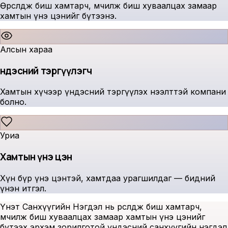
Өрсөлдөж биш хамтарч, өмчилж биш хуваалцах замаар
хамтын үнэ цэнийг бүтээнэ.
Алсын хараа
Үндэсний тэргүүлэгч
Хамтын хүчээр үндэсний тэргүүлэх нээлттэй компани
болно.
Уриа
Хамтын үнэ цэн
Хүн бүр үнэ цэнтэй, хамтдаа урагшилдаг — бидний
үнэн итгэл.
Үнэт Санхүүгийн Нэгдэл нь өрсөлдөж биш хамтарч,
өмчилж биш хуваалцах замаар хамтын үнэ цэнийг
бүтээх эрхэм зорилготой үндэсний санхүүгийн нэгдэл