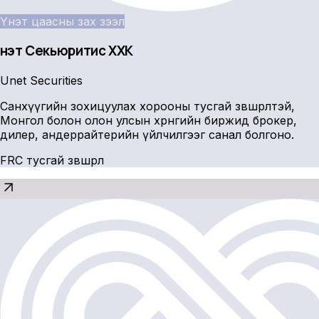
Үнэт цаасны зах зээл
Үнэт Секьюритис ХХК
Unet Securities
Санхүүгийн зохицуулах хорооны тусгай зөвшөөрөлтэй,
Монгол болон олон улсын хөрөнгийн биржид брокер,
дилер, андеррайтерийн үйлчилгээг санал болгоно.
FRC тусгай зөвшөөрөл