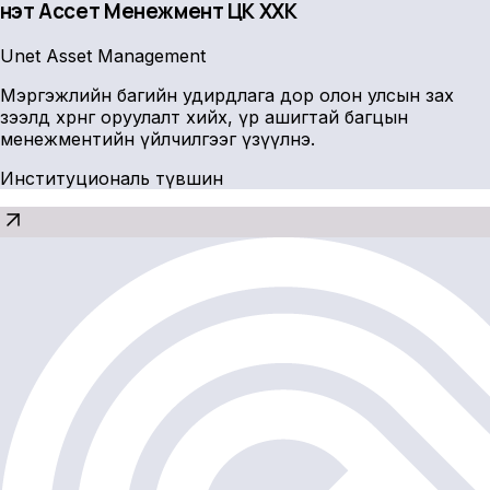
Үнэт Ассет Менежмент ҮЦК ХХК
Unet Asset Management
Мэргэжлийн багийн удирдлага дор олон улсын зах
зээлд хөрөнгө оруулалт хийх, үр ашигтай багцын
менежментийн үйлчилгээг үзүүлнэ.
Институциональ түвшин