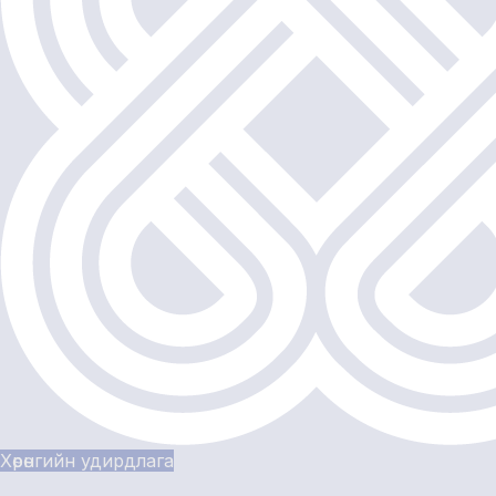
Хөрөнгийн удирдлага