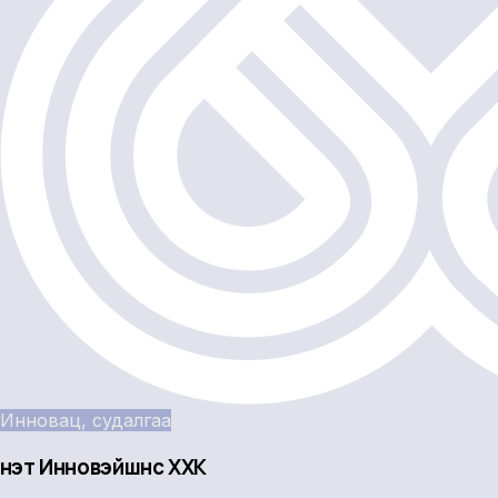
Инновац, судалгаа
Үнэт Инновэйшнс ХХК