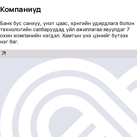
Компаниуд
Банк бус санхүү, үнэт цаас, хөрөнгийн удирдлага болон
технологийн салбаруудад үйл ажиллагаа явуулдаг 7
охин компанийн нэгдэл. Хамтын үнэ цэнийг бүтээх
нэг баг.