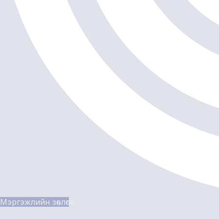
Мэргэжлийн зөвлөгөө