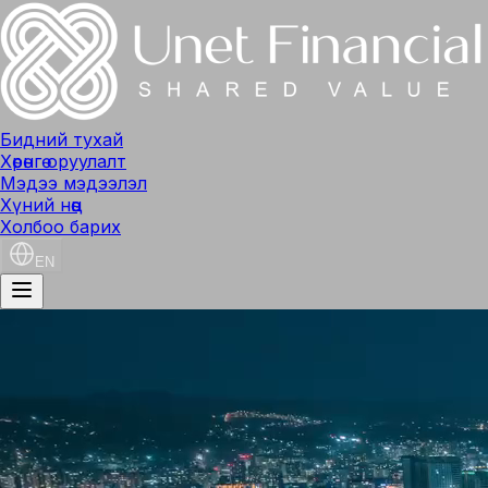
Бидний тухай
Хөрөнгө оруулалт
Мэдээ мэдээлэл
Хүний нөөц
Холбоо барих
EN