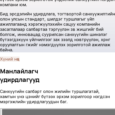
компани юм.
Бид эрсдэлийн удирдлага, тогтвортой санхүүжилтийн
олон улсын стандарт, шилдэг туршлагыг үйл
ажиллагаанд хэрэгжүүлэхийн сацуу компанийн
засаглалаар салбартаа тэргүүлэн зөв жишгийг бий
болгож, инновацад суурилсан санхүүгийн шинэлэг
бүтээгдэхүүн үйлчилгээг зах зээлд нэвтрүүлэн, хөрөнгө
оруулалтын өгөөжийг нэмэгдүүлэх зорилготой ажиллаж
байна.
Хүний нөөц
Манлайлагч
удирдлагууд
Санхүүгийн салбарт олон жилийн туршлагатай,
хамтын үнэ цэнийг бүтээх эрхэм зорилгоор нэгдсэн
мэргэжлийн удирдлагуудын баг.