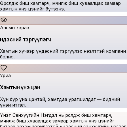
Өрсөлдөж биш хамтарч, өмчилж биш хуваалцах замаар
хамтын үнэ цэнийг бүтээнэ.
Алсын хараа
Үндэсний тэргүүлэгч
Хамтын хүчээр үндэсний тэргүүлэх нээлттэй компани
болно.
Уриа
Хамтын үнэ цэн
Хүн бүр үнэ цэнтэй, хамтдаа урагшилдаг — бидний
үнэн итгэл.
Үнэт Санхүүгийн Нэгдэл нь өрсөлдөж биш хамтарч,
өмчилж биш хуваалцах замаар хамтын үнэ цэнийг
бүтээх эрхэм зорилготой үндэсний санхүүгийн нэгдэл