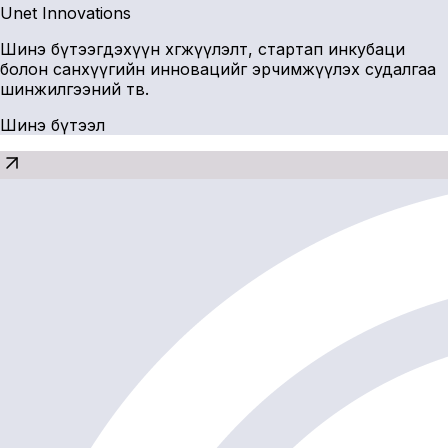
Unet Innovations
Шинэ бүтээгдэхүүн хөгжүүлэлт, стартап инкубаци
болон санхүүгийн инновацийг эрчимжүүлэх судалгаа
шинжилгээний төв.
Шинэ бүтээл