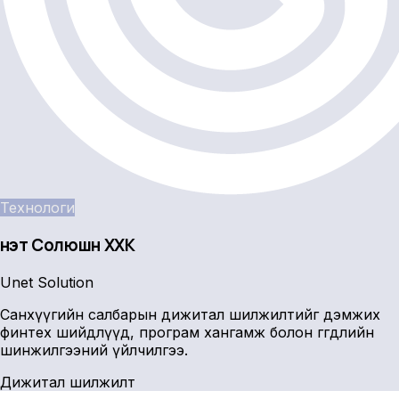
Технологи
Үнэт Солюшн ХХК
Unet Solution
Санхүүгийн салбарын дижитал шилжилтийг дэмжих
финтех шийдлүүд, програм хангамж болон өгөгдлийн
шинжилгээний үйлчилгээ.
Дижитал шилжилт