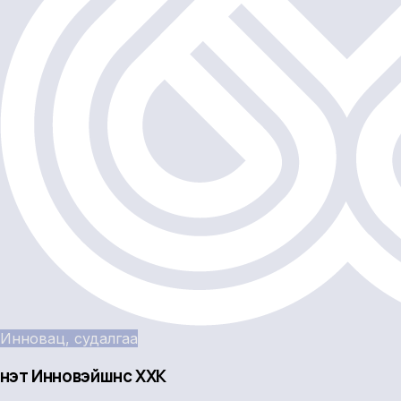
Инновац, судалгаа
Үнэт Инновэйшнс ХХК