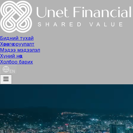
Бидний тухай
Хөрөнгө оруулалт
Мэдээ мэдээлэл
Хүний нөөц
Холбоо барих
EN