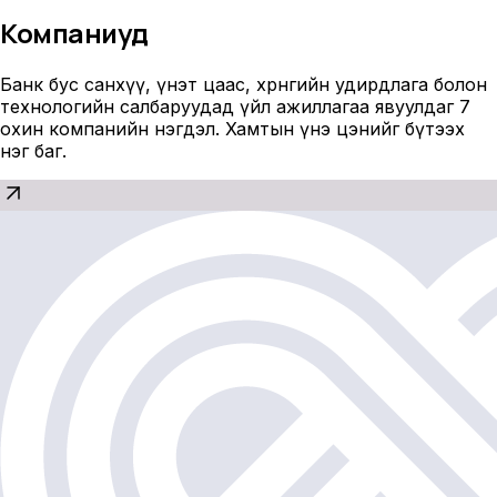
Компаниуд
Банк бус санхүү, үнэт цаас, хөрөнгийн удирдлага болон
технологийн салбаруудад үйл ажиллагаа явуулдаг 7
охин компанийн нэгдэл. Хамтын үнэ цэнийг бүтээх
нэг баг.