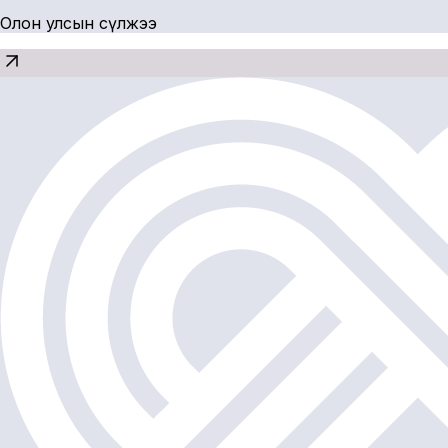
Олон улсын сүлжээ