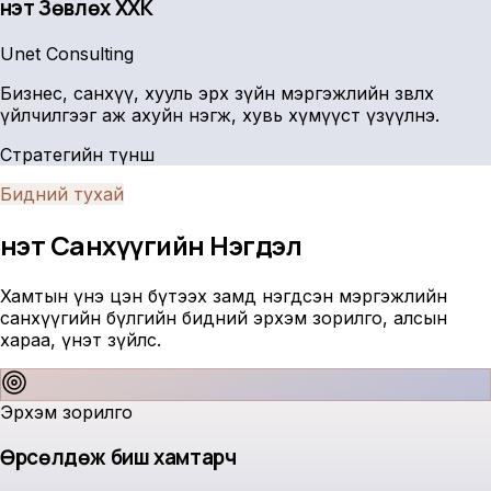
Үнэт Зөвлөх ХХК
Unet Consulting
Бизнес, санхүү, хууль эрх зүйн мэргэжлийн зөвлөх
үйлчилгээг аж ахуйн нэгж, хувь хүмүүст үзүүлнэ.
Стратегийн түнш
Бидний тухай
Үнэт Санхүүгийн
Нэгдэл
Хамтын үнэ цэн бүтээх замд нэгдсэн мэргэжлийн
санхүүгийн бүлгийн бидний эрхэм зорилго, алсын
хараа, үнэт зүйлс.
Эрхэм зорилго
Өрсөлдөж биш хамтарч