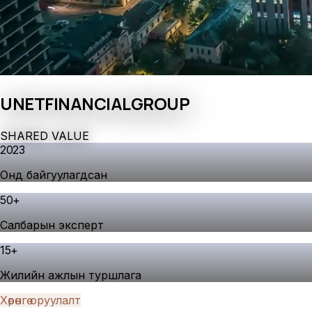
UNET
FINANCIAL
GROUP
S
H
A
R
E
D
V
A
L
U
E
2023
Онд байгуулагдсан
50
+
Салбарын эксперт
15
+
Жилийн ажлын туршлага
Хөрөнгө оруулалт