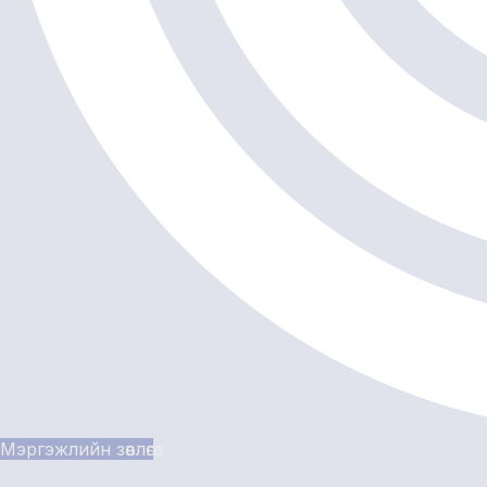
Мэргэжлийн зөвлөгөө