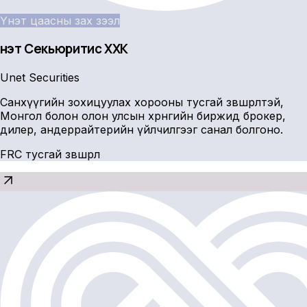
Үнэт цаасны зах зээл
Үнэт Секьюритис ХХК
Unet Securities
Санхүүгийн зохицуулах хорооны тусгай зөвшөөрөлтэй,
Монгол болон олон улсын хөрөнгийн биржид брокер,
дилер, андеррайтерийн үйлчилгээг санал болгоно.
FRC тусгай зөвшөөрөл