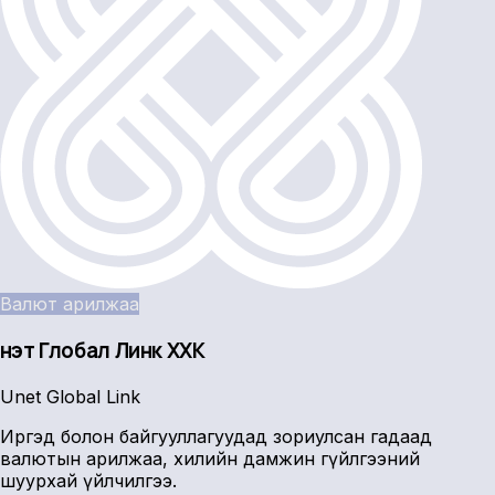
Валют арилжаа
Үнэт Глобал Линк ХХК
Unet Global Link
Иргэд болон байгууллагуудад зориулсан гадаад
валютын арилжаа, хилийн дамжин гүйлгээний
шуурхай үйлчилгээ.