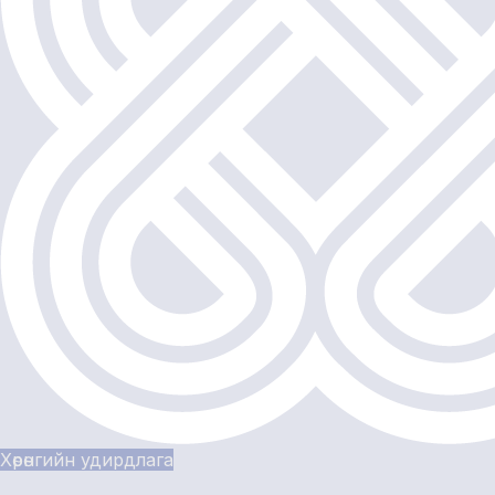
Хөрөнгийн удирдлага