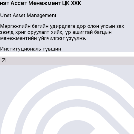
Үнэт Ассет Менежмент ҮЦК ХХК
Unet Asset Management
Мэргэжлийн багийн удирдлага дор олон улсын зах
зээлд хөрөнгө оруулалт хийх, үр ашигтай багцын
менежментийн үйлчилгээг үзүүлнэ.
Институциональ түвшин