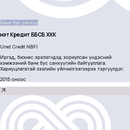
Банк бус санхүү
Үнэт Кредит ББСБ ХХК
Unet Credit NBFI
Иргэд, бизнес эрхлэгчдэд зориулсан үндэсний
хэмжээний банк бус санхүүгийн байгууллага.
Хариуцлагатай зээлийн үйлчилгээгээрээ тэргүүлдэг.
2015 оноос